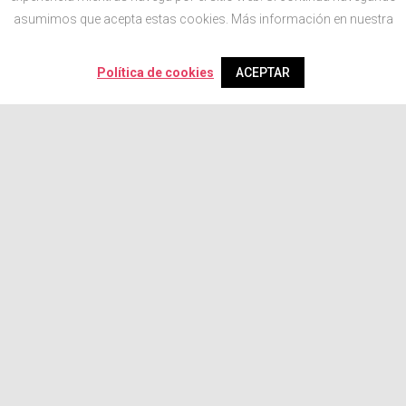
asumimos que acepta estas cookies. Más información en nuestra
Política de cookies
ACEPTAR
Newsletter
Solo enviaremos nuevos diseños, tendencias y descuentos.
No vas a necesitar más.
SUSCRÍBETE
Síguenos en las redes