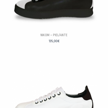
NIKOM – PIEL/ANTE
PERSONALÍZALAS
135,00
€