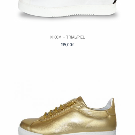
NIKOM – TRIAL/PIEL
PERSONALÍZALAS
135,00
€