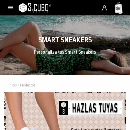
SMART SNEAKERS
Personaliza tus Smart Sneakers
Inicio
/ Productos