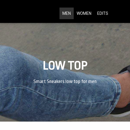
MEN
WOMEN
EDITS
LOW TOP
Smart Sneakers low top for men