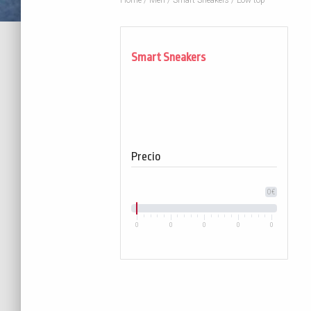
Home
/
Men
/
Smart Sneakers
/ Low top
Smart Sneakers
Precio
0€
0
0
0
0
0