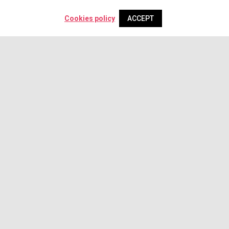
Cookies policy
ACCEPT
Newsletter
SUBSCRIBE
Be the first to find out about our promotions!
SHOPPING
L
Shipping
Le
Orders / Returns