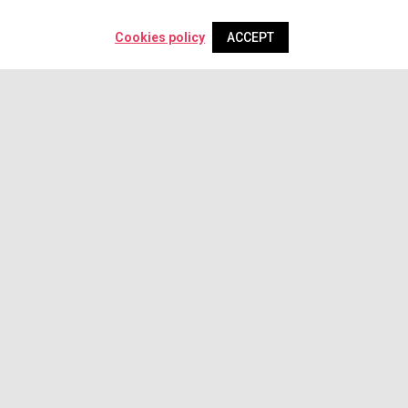
Cookies policy
ACCEPT
Newsletter
Be the first to find out about our promotions!
SUBSCRIBE
Síguenos en las redes