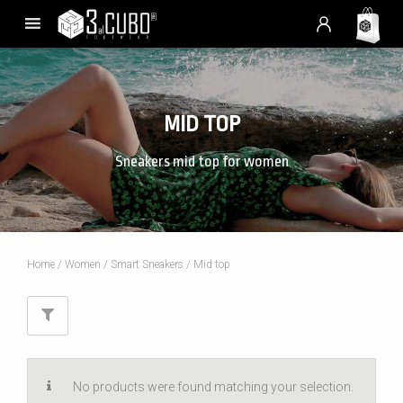
MID TOP
Sneakers mid top for women
Home
/
Women
/
Smart Sneakers
/ Mid top
No products were found matching your selection.