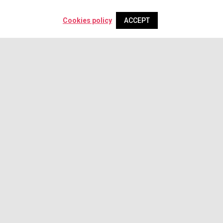
Cookies policy
ACCEPT
Newsletter
Be the first to find out about our promotions!
SUBSCRIBE
Síguenos en las redes