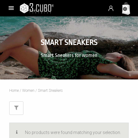
SMART SNEAKERS
Smart Sneakers for women
Home
/
Women
/ Smart Sneakers
No products were found matching your selection.