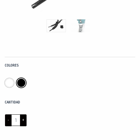
COLORES
CANTIDAD
Cierres
de
cordones
cantidad