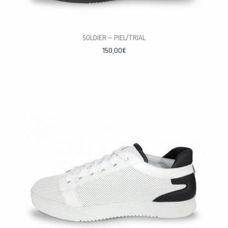
SOLDIER – PIEL/TRIAL
PERSONALÍZALAS
150,00
€