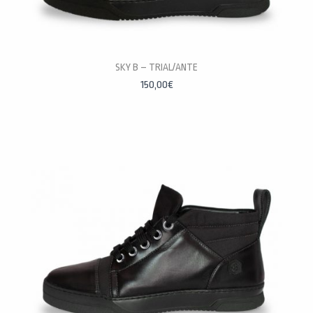
SKY B – TRIAL/ANTE
PERSONALÍZALAS
150,00
€