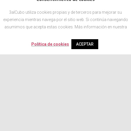
3alCubo utiliza cookies propias y de terceros para mejorar su
experiencia mientras navega por el sitio web. Si continúa navegando
asumimos que acepta estas cookies. Más información en nuestra
Política de cookies
ACEPTAR
Newsletter
Solo enviaremos nuevos diseños, tendencias y descuentos.
No vas a necesitar más.
SUSCRÍBETE