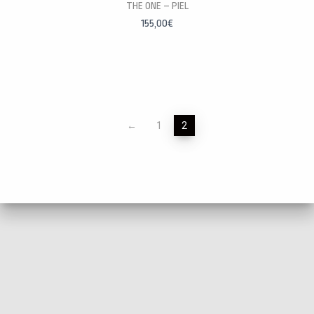
PERSONALÍZALAS
THE ONE – PIEL
155,00
€
←
1
2