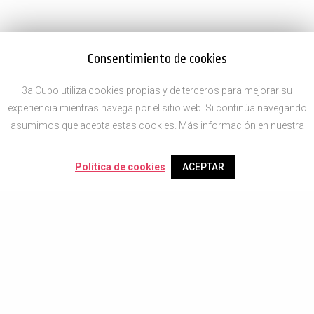
Consentimiento de cookies
3alCubo utiliza cookies propias y de terceros para mejorar su
experiencia mientras navega por el sitio web. Si continúa navegando
asumimos que acepta estas cookies. Más información en nuestra
Política de cookies
ACEPTAR
Newsletter
Solo enviaremos nuevos diseños, tendencias y descuentos.