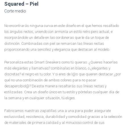
Squared – Piel
Corte medio
No encontrarás ninguna curva en este diseño en el que hemos resaltado
los ángulos rectos, uniendo con armonía un estilo retro pero actual, e
incorporándole un detalle en las cordoneras que le da un toque de
distinción. Combinadas con piel se remarcan las líneas rectas
proporcionando una sencillez y elegancia que destacan al modelo.
Personaliza estas Smart Sneakers como tú quieras. ¿Quieres hacerlas
más elegantes y llamativas? combínalas en blanco, o ¿elegantes y
discretas? el negro es tu color. Y si eres de l@s que quieren destacar ¿por
qué no una combinación de ambos colores para no pasar
desapercibid@? De esta manera resaltarás sus líneas rectas y
estilizadas. Crea un diseño único en tu estilo y póntelas cualquier día de
la semana y en cualquier situación, tú eliges.
Fabricamos nuestras zapatillas una a una para poder asegurate
exclusividad, resistencia, durabilidad y comodidad gracias a la selección
de materiales de primera calidad y al minucioso control de sus