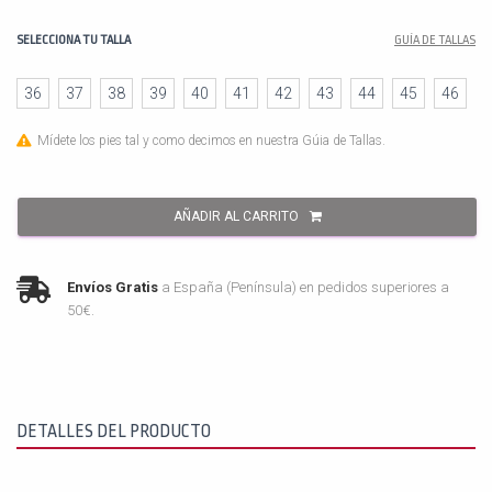
SELECCIONA TU TALLA
GUÍA DE TALLAS
36
37
38
39
40
41
42
43
44
45
46
Mídete los pies tal y como decimos en nuestra Gúia de Tallas.
AÑADIR AL CARRITO
Envíos Gratis
a España (Península) en pedidos superiores a
50€.
DETALLES DEL PRODUCTO