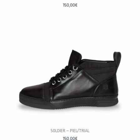
150,00
€
SOLDIER – PIEL/TRIAL
PERSONALÍZALAS
150,00
€