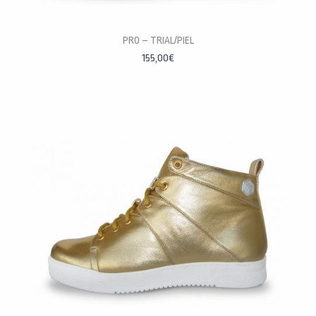
PERSONALÍZALAS
PRO – TRIAL/PIEL
155,00
€