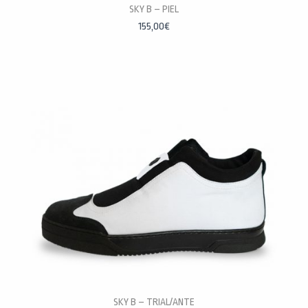
PERSONALÍZALAS
SKY B – PIEL
155,00
€
SKY B – TRIAL/ANTE
PERSONALÍZALAS