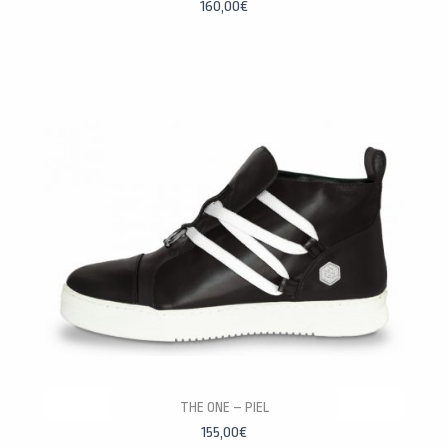
160,00
€
PERSONALÍZALAS
THE ONE – PIEL
155,00
€