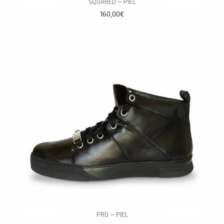
PERSONALÍZALAS
SQUARED – PIEL
160,00
€
PERSONALÍZALAS
PRO – PIEL