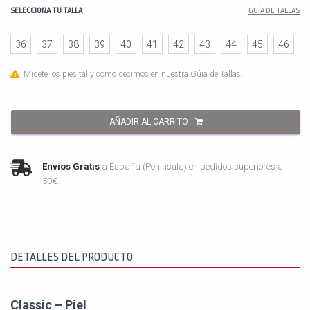
SELECCIONA TU TALLA
GUÍA DE TALLAS
36
37
38
39
40
41
42
43
44
45
46
Mídete los pies tal y como decimos en nuestra Gúia de Tallas.
AÑADIR AL CARRITO
Envíos Gratis
a España (Península) en pedidos superiores a
50€.
DETALLES DEL PRODUCTO
Classic – Piel